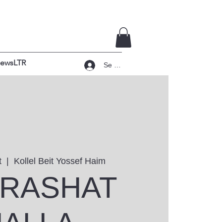
ewsLTR
Se connecter
t
  |  
Kollel Beit Yossef Haim
RASHAT