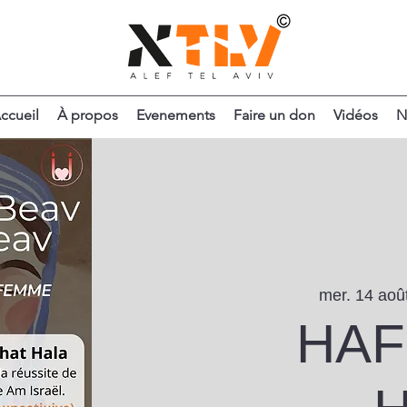
ccueil
À propos
Evenements
Faire un don
Vidéos
N
mer. 14 aoû
HAF