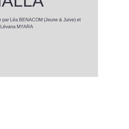
HALLA
e par Léa BENACOM (Jeune & Juive) et
Lévana MYARA