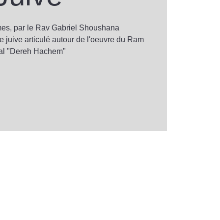
s, par le Rav Gabriel Shoushana
e juive articulé autour de l'oeuvre du Ram
al "Dereh Hachem"