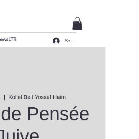
ewsLTR
Se connecter
.
  |  
Kollel Beit Yossef Haim
 de Pensée
Juive